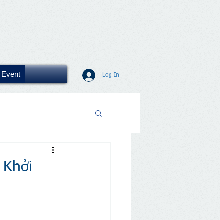
Event
Log In
 Khởi