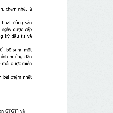
h, chậm nhất là 
 hoạt động sản 
ừ ngày được cấp 
g ký đầu tư và 
i, bổ sung một 
hính hướng dẫn 
 mới được miễn 
 bài chậm nhất 
ơn GTGT) và 