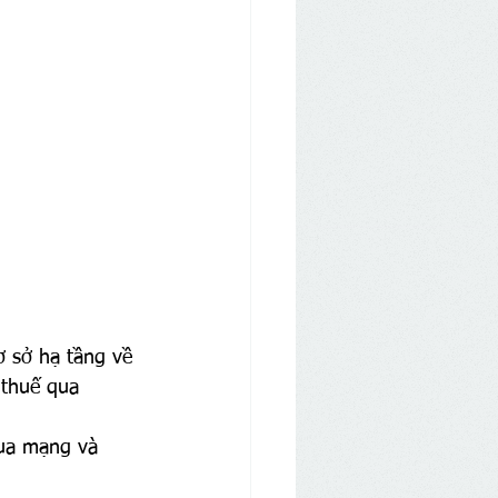
ơ sở hạ tầng về 
 thuế qua 
qua mạng và 