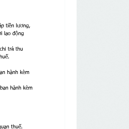
p tiền lương, 
i lao động 
hi trả thu 
huế.
ban hành kèm 
(ban hành kèm 
quan thuế.