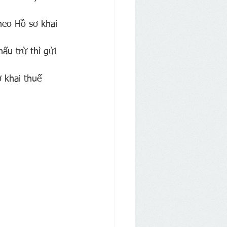
eo Hồ sơ khai 
u trừ thì gửi 
 khai thuế 