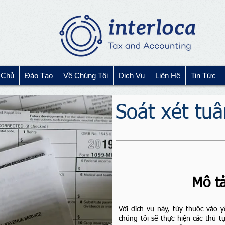
 Chủ
Đào Tạo
Về Chúng Tôi
Dịch Vụ
Liên Hệ
Tin Tức
Soát xét tuâ
Mô tả
Với dịch vụ này, tùy thuộc vào 
chúng tôi sẽ thực hiện các thủ tụ