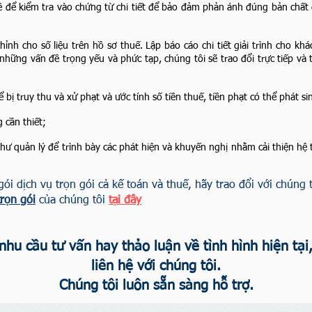
 để kiểm tra vào chứng từ chi tiết để bảo đảm phản ánh đúng bản chất gi
hỉnh cho số liệu trên hồ sơ thuế. Lập báo cáo chi tiết giải trình cho khá
 những vấn đề trọng yếu và phức tạp, chúng tôi sẽ trao đổi trực tiếp và 
ể bị truy thu và xử phạt và ước tính số tiền thuế, tiền phạt có thể phát si
g cần thiết;
hư quản lý để trình bày các phát hiện và khuyến nghị nhằm cải thiện hệ 
ói dịch vụ trọn gói cả kế toán và thuế, hãy trao đổi với chúng 
trọn gói
của chúng tôi
tại đây
hu cầu tư vấn hay thảo luận về tình hình hiện tại
liên hệ với chúng tôi.
Chúng tôi luôn sẵn sàng hỗ trợ.