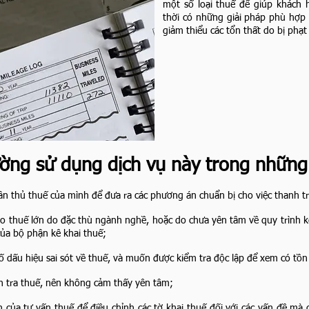
một số loại thuế để giúp khách 
thời có những giải pháp phù hợp t
giảm thiểu các tổn thất do bị phạt
ờng sử dụng dịch vụ này trong những
n thủ thuế của mình để đưa ra các phương án chuẩn bị cho việc thanh tra
 thuế lớn do đặc thù ngành nghề, hoặc do chưa yên tâm về quy trình kê 
của bộ phận kê khai thuế;
 dấu hiệu sai sót về thuế, và muốn được kiểm tra độc lập để xem có tồn 
h tra thuế, nên không cảm thấy yên tâm;
ủa tư vấn thuế để điều chỉnh các tờ khai thuế đối với các vấn đề mà 