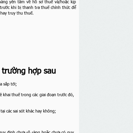
hàng yên tâm về hồ sơ thuế và/hoặc kịp
rước khi bị thanh tra thuế chính thức để
 hay truy thu thuế.
 trường hợp sau
 sắp tới;
khai thuế trong các giai đoạn trước đó,
tại các sai sót khác hay không;
quy định chưa rõ ràng hoặc chưa có quy