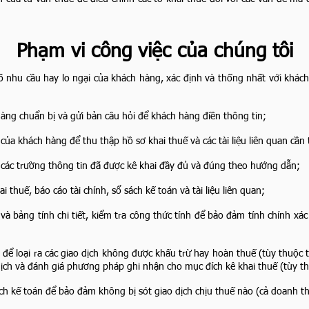
Phạm vi công việc của chúng tôi
 rõ nhu cầu hay lo ngại của khách hàng, xác định và thống nhất với khác
 hàng chuẩn bị
​ và
gửi bản câu hỏi để khách hàng điền thông tin
​;
 của khách hàng để thu thập hồ sơ khai thuế và các tài liệu liên quan cần 
 các trường thông tin đã được kê khai đầy đủ và đúng theo hướng dẫn;
ai thuế, báo cáo tài chính, sổ sách kế toán và tài liệu liên quan;
ê và bảng tính chi tiết, kiểm tra công thức tính để bảo đảm tính chính x
kê để loại ra các giao dịch không được khấu trừ hay hoàn thuế (tùy thuộc
dịch và đánh giá phương pháp ghi nhận cho mục đích kê khai thuế (tùy th
ách kế toán để bảo đảm không bị sót giao dịch chịu thuế nào (cả doanh th