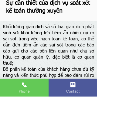
Sự cần thiết của dịch vụ soát xét
kế toán thường xuyên
Khối lượng giao dịch và số loại giao dịch phát
sinh với khối lượng lớn tiềm ẩn nhiều rủi ro
sai sót trong việc hạch toán kế toán, có thể
dẫn đến tiềm ẩn các sai sót trong các báo
cáo gửi cho các bên liên quan như chủ sở
hữu, cơ quan quản lý, đặc biệt là cơ quan
thuế;
Bộ phân kế toán của khách hàng chưa đủ kỹ
năng và kiến thức phù hợp để bảo đảm rủi ro
sai sót được kiểm soát;
Khách hàng muốn có thêm thủ tục kiểm soát
Phone
Contact
độc lập để tạo sức ép cho bộ phận kế toán
thực sự tuân thủ chặt chẽ quy trình công
việc, giảm thiểu các sai số do lơ là, thiếu tập
trung;
Khách hàng muốn bổ sung thêm một lớp
kiểm soát nữa để củng cố vững chắc hệ
thống và quy trình kiểm soát rủi ro liên quan
đến sổ sách và báo cáo kế toán;