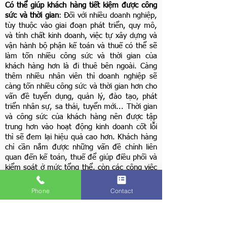
Có thể giúp khách hàng tiết kiệm được công
sức và thời gian
: Đối với nhiều doanh nghiệp,
tùy thuộc vào giai đoạn phát triển, quy mô,
và tính chất kinh doanh, việc tự xây dựng và
vận hành bộ phận kế toán và thuế có thể sẽ
làm tốn nhiều công sức và thời gian của
khách hàng hơn là đi thuê bên ngoài. Càng
thêm nhiều nhân viên thì doanh nghiệp sẽ
càng tốn nhiều công sức và thời gian hơn cho
vấn đề tuyển dụng, quản lý, đào tạo, phát
triển nhân sự, sa thải, tuyển mới... Thời gian
và công sức của khách hàng nên được tập
trung hơn vào hoạt động kinh doanh cốt lỗi
thì sẽ đem lại hiệu quả cao hơn. Khách hàng
chỉ cần nắm được những vấn đề chính liên
quan đến kế toán, thuế để giúp điều phối và
kiểm soát ở mức tổng thể, còn các công việc
chuyên môn và chi tiết có thể thuê ngoài.
Phone
Contact
Có thể giúp khách hàng tiết kiệm chi phí hơn:
Chi phí cho mỗi lần thuê ngoài có thể là
nhiều cho mỗi lần thực hiện dịch vụ, nhưng