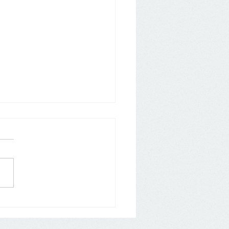
hạn nộp thuế GTGT năm
2