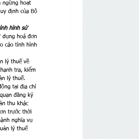
m ngừng hoạt 
quy định của Bộ 
nh hình sử 
ử dụng hoá đơn 
o cáo tình hình 
n lý thuế về 
hanh tra, kiểm 
ản lý thuế.
ng tại địa chỉ 
 quan đăng ký 
ản thu khác 
ơn trước thời 
hành nghĩa vụ 
uản lý thuế 