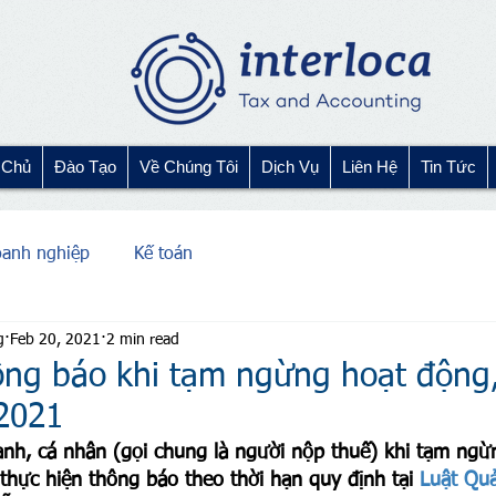
 Chủ
Đào Tạo
Về Chúng Tôi
Dịch Vụ
Liên Hệ
Tin Tức
oanh nghiệp
Kế toán
g
Feb 20, 2021
2 min read
ông báo khi tạm ngừng hoạt động,
2021
anh, cá nhân (gọi chung là người nộp thuế) khi tạm ngừ
thực hiện thông báo theo thời hạn quy định tại 
Luật Quả