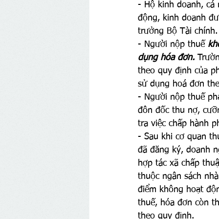
- Hộ kinh doanh, cá
động, kinh doanh đư
trưởng Bộ Tài chính.
- Người nộp thuế 
kh
dụng hóa đơn.
 Trườ
theo quy định của ph
sử dụng hoá đơn the
- Người nộp thuế ph
đôn đốc thu nợ, cưỡn
tra việc chấp hành p
- Sau khi cơ quan t
đã đăng ký, doanh n
hợp tác xã chấp thu
thuộc ngân sách nhà 
điểm không hoạt động
thuế, hóa đơn còn th
theo quy định.