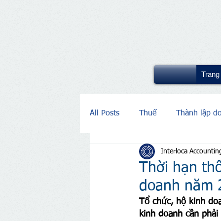
Trang
All Posts
Thuế
Thành lập d
Interloca Accountin
Thời hạn th
doanh năm 
Tổ chức, hộ kinh do
kinh doanh cần phải 