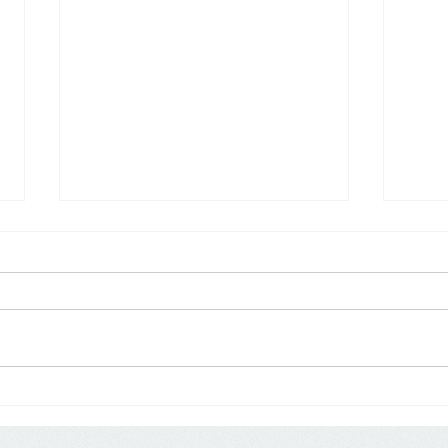
Hạn chót quyết toán thuế thu
Gia 
202
nhập doanh nghiệp 2023 là
khi nào?