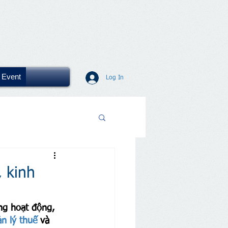
Event
Log In
 kinh
ng hoạt động, 
n lý thuế
 và 