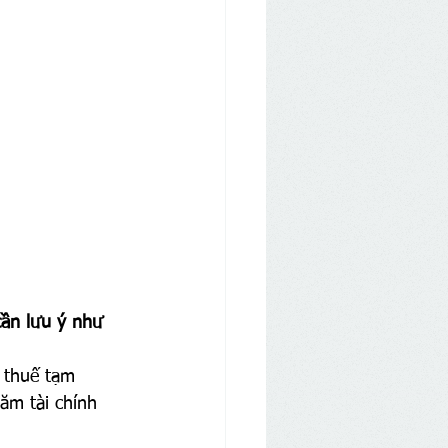
ần lưu ý như 
 thuế tạm 
ăm tài chính 